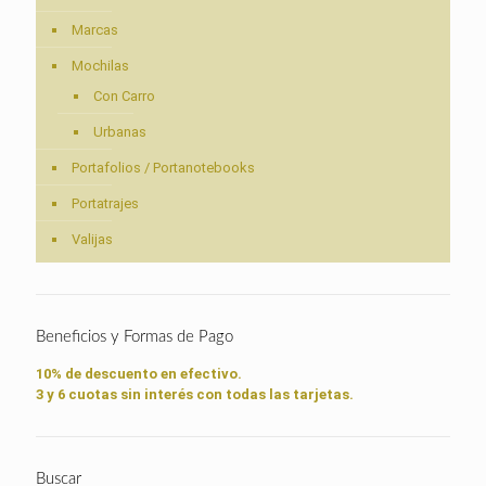
Marcas
Mochilas
Con Carro
Urbanas
Portafolios / Portanotebooks
Portatrajes
Valijas
Beneficios y Formas de Pago
10% de descuento en efectivo.
3 y 6 cuotas sin interés con todas las tarjetas.
Buscar