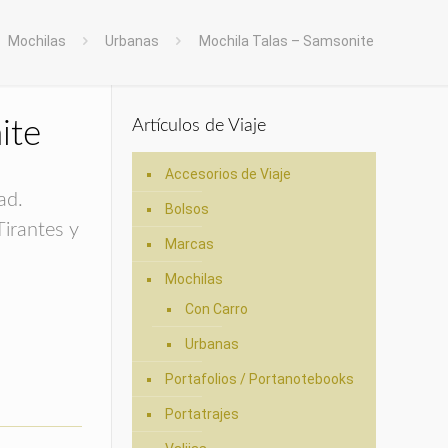
Mochilas
Urbanas
Mochila Talas – Samsonite
ite
Artículos de Viaje
Accesorios de Viaje
ad.
Bolsos
Tirantes y
Marcas
Mochilas
Con Carro
Urbanas
Portafolios / Portanotebooks
Portatrajes