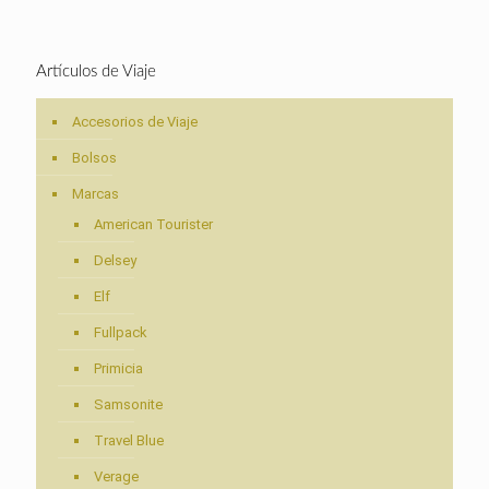
Artículos de Viaje
Accesorios de Viaje
Bolsos
Marcas
American Tourister
Delsey
Elf
Fullpack
Primicia
Samsonite
Travel Blue
Verage