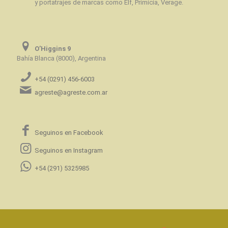
y portatrajes de marcas como Elf, Primicia, Verage.
O’Higgins 9
Bahía Blanca (8000), Argentina
+54 (0291) 456-6003
agreste@agreste.com.ar
Seguinos en Facebook
Seguinos en Instagram
+54 (291) 5325985