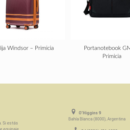
lija Windsor – Primicia
Portanotebook G
Primicia
O’Higgins 9
Bahía Blanca (8000), Argentina
. Si estás
e equipaje,