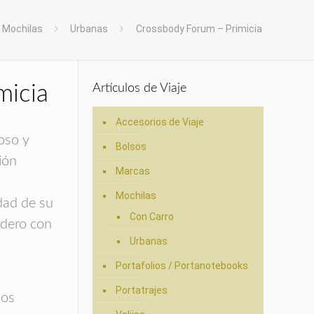
Mochilas
Urbanas
Crossbody Forum – Primicia
micia
Artículos de Viaje
Accesorios de Viaje
oso y
Bolsos
ión
Marcas
Mochilas
dad de su
Con Carro
adero con
Urbanas
Portafolios / Portanotebooks
Portatrajes
ños